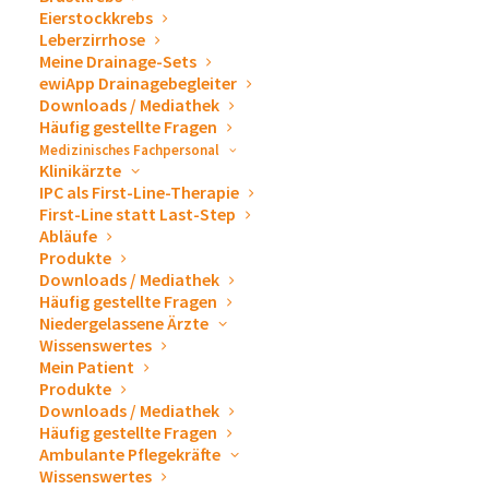
Eierstockkrebs
Leberzirrhose
Meine Drainage-Sets
ewiApp Drainagebegleiter
Downloads / Mediathek
Häufig gestellte Fragen
Medizinisches Fachpersonal
Klinikärzte
IPC als First-Line-Therapie
First-Line statt Last-Step
Abläufe
Produkte
Downloads / Mediathek
Häufig gestellte Fragen
Niedergelassene Ärzte
Wissenswertes
Mein Patient
Produkte
Downloads / Mediathek
Häufig gestellte Fragen
Ambulante Pflegekräfte
Herzlich willkommen bei
Wissenswertes