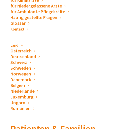
für Klinikärzte
zum
Ablassen von Pleuraergüssen und Aszites
deckt
für Niedergelassene Ärzte
für Ambulante Pflegekräfte
unser Portfolio die Bedürfnisse von Patienten, Ärzten
Häufig gestellte Fragen
und Kliniken ab.
Glossar
Kontakt
Land
Österreich
Deutschland
Schweiz
Schweden
Norwegen
Dänemark
Belgien
Niederlande
Luxemburg
Ungarn
Rumänien
Patienten & Familien