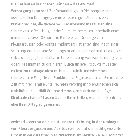
Die Patienten in sicheren Händen – das ewimed
Versorgungskonzept
Zur Behandlung von Pleuraergüssen und
Aszites stellen Drainagesysteme eine sehr gute Alternative zu
Punktionen dar, die gerade bei wiederkehrenden Ergüssen eine
schmerzhafte Belastung für die Patienten bedeuten. Innerhalb einer
minimalinvasiven OP wird ein Katheter zur Drainage von
Pleuraergüssen oder Aszites implantiert. Patienten sind, nach einer
Schulung durch unsere Schulungsmitarbeiter, fortan in der Lage, sich
selbst oder gegebenenfalls mit Unterstützung von Familienmitgliedern
oder Pflegekräften zu drainieren. Durch unsere Produkte muss der
Patient zur Drainage nicht mehr in die Klinik und wiederholte,
schmerzhafte Eingriffe zur Punktion der Ergüsse entfallen. Sie möchten
Zeit mit Ihrer Familie und Freunden verbringen? Sie wünschen sich
Mobilität und Flexibilität ohne die Notwendigkeit von häufigen
Klinikaufenthalten? Lassen Sie uns Ihnen helfen, wieder die Kontrolle
über Ihren Alltag zu gewinnen.
ewimed – Vertrauen Sie auf unsere Erfahrung in der Drainage
von Pleuraergüssen und Aszites
ewimed hat seinen Sitz, wie viele
Firmen in der deutschen Medizintechnik, im Medical Valley Hechingen.