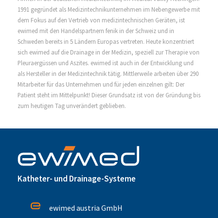
1991 gegründet als Medizintechnikunternehmen im Nebengewerbe mit
dem Fokus auf den Vertrieb von medizintechnischen Geräten, ist
ewimed mit den Handelspartnern fenik in der Schweiz und in
Schweden bereits in 5 Ländern Europas vertreten. Heute konzentriert
sich ewimed auf die Drainage in der Medizin, speziell zur Therapie von
Pleuraergüssen und Aszites. ewimed ist auch in der Entwicklung und
als Hersteller in der Medizintechnik tätig. Mittlerweile arbeiten über 290
Mitarbeiter für das Unternehmen und für jeden einzelnen gilt: Der
Patient steht im Mittelpunkt! Dieser Grundsatz ist von der Gründung bis
zum heutigen Tag unverändert geblieben.
Katheter- und Drainage-Systeme
ewimed austria GmbH