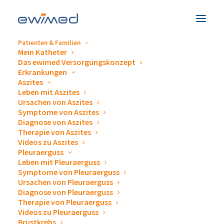
Patienten & Familien
Mein Katheter
Das ewimed Versorgungskonzept
Lebensqualität
Erkrankungen
Aszites
Leben mit Aszites
Ursachen von Aszites
steht bei uns im Mittelpunkt!
Symptome von Aszites
Diagnose von Aszites
Therapie von Aszites
Unser Ziel ist es, mehr
Videos zu Aszites
Pleuraerguss
Lebensqualität für Patienten mit
Leben mit Pleuraerguss
Symptome von Pleuraerguss
Pleuraerguss oder Aszites zu
Ursachen von Pleuraerguss
Diagnose von Pleuraerguss
schaffen.
Therapie von Pleuraerguss
Videos zu Pleuraerguss
Brustkrebs