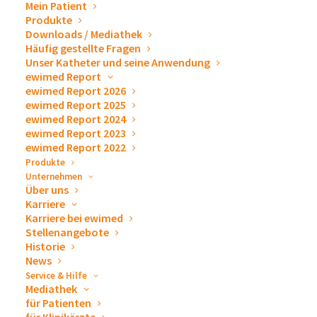
Mein Patient
ewimed - der Spezialist für
Produkte
Downloads / Mediathek
Produkte zur Drainage von
Häufig gestellte Fragen
Unser Katheter und seine Anwendung
Pleuraergüssen und Aszites.
ewimed Report
ewimed Report 2026
ewimed Report 2025
ewimed Report 2024
ewimed Report 2023
ewimed Report 2022
Wir sind ein
Medizintechnikhersteller
aus dem
Medical
Produkte
Valley Hechingen
und der Spezialist in der
Unternehmen
Über uns
Medizintechnik-Branche, wenn es um das Thema
Karriere
Drainage von Pleuraergüssen und Aszites
geht.
Karriere bei ewimed
Bereits seit über 30 Jahren steht ewimed im Bereich
Stellenangebote
Historie
der Medizintechnik für Qualität und Sicherheit, mit
News
einem starken Fokus auf die optimale Versorgung und
Service & Hilfe
Mediathek
Steigerung der Lebensqualität für Patienten. Mit
für Patienten
Produkten zur Drainage und Punktion
, sowie
Zubehör