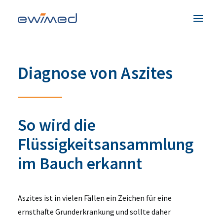
Patienten & Familien
Diagnose von Aszites
Medizinisches Fachpersonal
Produkte
Unternehmen
So wird die
Service & Hilfe
Flüssigkeitsansammlung
Kontakt
im Bauch erkannt
Land
Aszites ist in vielen Fällen ein Zeichen für eine
ernsthafte Grunderkrankung und sollte daher