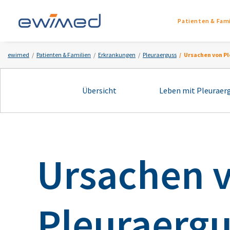
Patienten & Fami
ewimed
Patienten & Familien
Erkrankungen
Pleuraerguss
Ursachen von P
Übersicht
Leben mit Pleuraer
Ursachen 
Pleuraergu