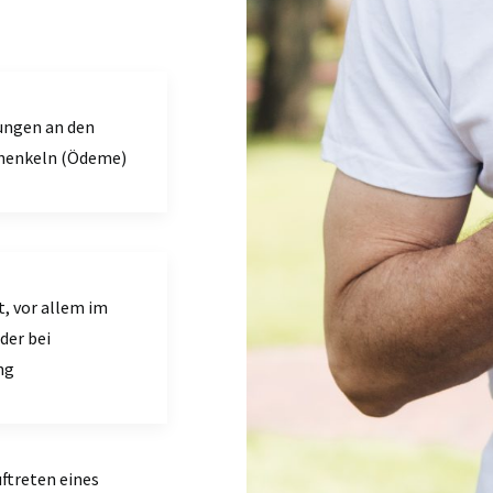
ungen an den
henkeln (Ödeme)
, vor allem im
der bei
ng
uftreten eines