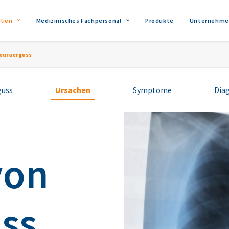
lien
Medizinisches Fachpersonal
Produkte
Unternehme
leuraerguss
guss
Ursachen
Symptome
Dia
von
ss