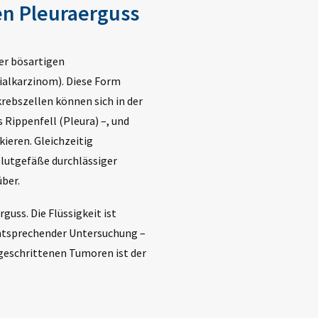
en Pleuraerguss
ner
bösartigen
alkarzinom). Diese Form
krebszellen können sich in der
Rippenfell (Pleura) –, und
kieren. Gleichzeitig
Blutgefäße durchlässiger
über.
uss. Die Flüssigkeit ist
 entsprechender Untersuchung –
geschrittenen Tumoren ist der