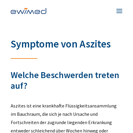
Patienten & Familien
Symptome von Aszites
Medizinisches Fachpersonal
Produkte
Unternehmen
Welche Beschwerden treten
Service & Hilfe
auf?
Kontakt
Aszites ist eine krankhafte Flüssigkeitsansammlung
im Bauchraum, die sich je nach Ursache und
Land
Fortschreiten der zugrunde liegenden Erkrankung
entweder schleichend über Wochen hinweg oder