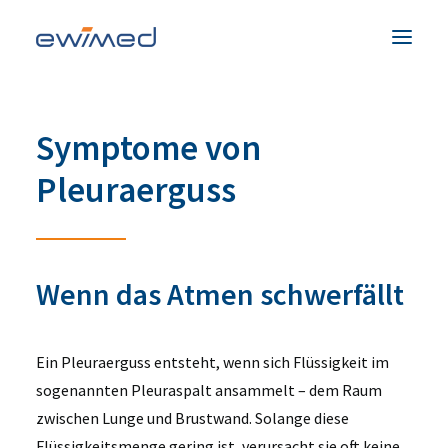
Patienten & Familien
Symptome von
Medizinisches Fachpersonal
Pleuraerguss
Produkte
Unternehmen
Service & Hilfe
Wenn das Atmen schwerfällt
Kontakt
Ein Pleuraerguss entsteht, wenn sich Flüssigkeit im
Land
sogenannten Pleuraspalt ansammelt – dem Raum
zwischen Lunge und Brustwand. Solange diese
Flüssigkeitsmenge gering ist, verursacht sie oft keine