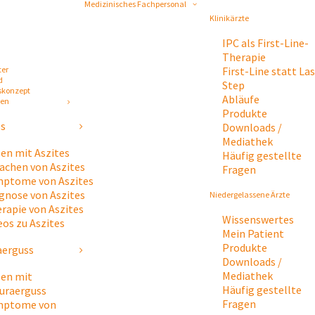
Medizinisches Fachpersonal
Klinikärzte
IPC als First-Line-
Therapie
ter
First-Line statt Las
d
Step
skonzept
Abläufe
gen
Produkte
es
Downloads /
Mediathek
en mit Aszites
Häufig gestellte
achen von Aszites
Fragen
ptome von Aszites
gnose von Aszites
Niedergelassene Ärzte
rapie von Aszites
Wissenswertes
eos zu Aszites
Mein Patient
Produkte
aerguss
Downloads /
Mediathek
en mit
Häufig gestellte
uraerguss
Fragen
mptome von