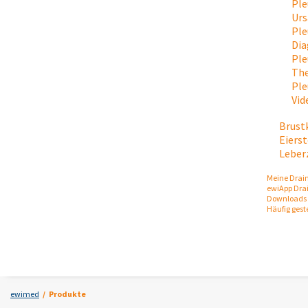
Ple
Urs
Ple
Dia
Ple
The
Ple
Vid
Brust
Eiers
Leber
Meine Drai
ewiApp Dra
Downloads 
Häufig gest
ewimed
Produkte