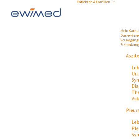
Patienten & Familien
Mein Kathe
Das ewime
Versorgung
Erkrankun
Aszit
Leb
Urs
Sym
Dia
The
Vid
Pleur
Leb
Ple
Sy