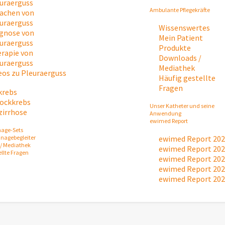
uraerguss
Ambulante Pflegekräfte
achen von
uraerguss
Wissenswertes
gnose von
Mein Patient
uraerguss
Produkte
rapie von
Downloads /
uraerguss
Mediathek
eos zu Pleuraerguss
Häufig gestellte
Fragen
krebs
tockkrebs
Unser Katheter und seine
zirrhose
Anwendung
ewimed Report
nage-Sets
inagebegleiter
ewimed Report 20
/ Mediathek
ewimed Report 20
ellte Fragen
ewimed Report 20
ewimed Report 20
ewimed Report 20