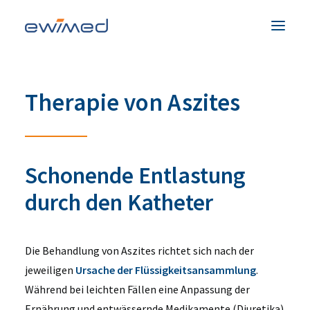
Patienten & Familien
Therapie von Aszites
Medizinisches Fachpersonal
Produkte
Unternehmen
Schonende Entlastung
Service & Hilfe
durch den Katheter
Kontakt
Die Behandlung von Aszites richtet sich nach der
Land
jeweiligen
Ursache der Flüssigkeitsansammlung
.
Während bei leichten Fällen eine Anpassung der
Ernährung und entwässernde Medikamente (Diuretika)