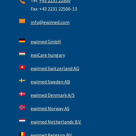
Tel:
+43 2231 22500
Fax: +43 2231 22500-13
info@ewimed.com
ewimed GmbH
ewiCare hungary
ewimed Switzerland AG
ewimed Sweden AB
ewimed Denmark A/S
ewimed Norway AS
ewimed Netherlands B.V.
ewimed Belgium BV