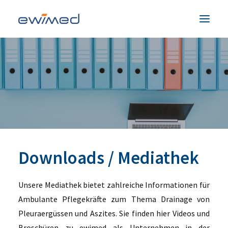
Patienten & Familien
Medizinisches Fachpersonal
Produkte
Unternehmen
Service & Hilfe
Downloads / Mediathek
Kontakt
Unsere Mediathek bietet zahlreiche Informationen für
Land
Ambulante Pflegekräfte zum Thema Drainage von
Pleuraergüssen und Aszites. Sie finden hier Videos und
Broschüren zu ewimed als Unternehmen in der