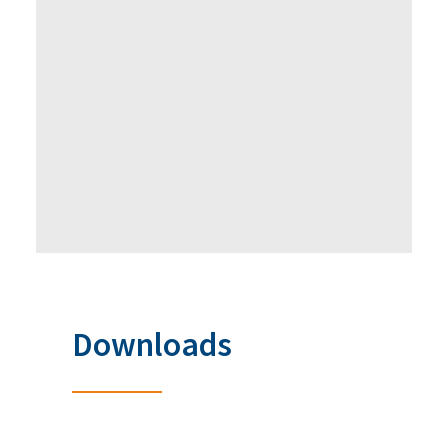
KLASSIK RADIO - Die gesunde Stunde - Teil 3
Aszites kurz erklärt
KLASSIK RADIO - Die gesunde Stunde - Teil 4
Die Vorteile der Drainage
Downloads