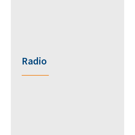
Radio
KLASSIK RADIO - Die gesunde Stunde - Teil 1
Vorstellung ewimed GmbH
KLASSIK RADIO - Die gesunde Stunde - Teil 2
Pleuraerguss kurz erklärt