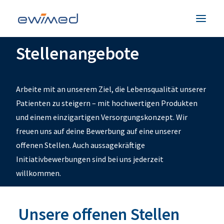
Stellenangebote
Patienten & Familien
Medizinisches Fachpersonal
Arbeite mit an unserem Ziel, die Lebensqualität unserer
Produkte
Patienten zu steigern – mit hochwertigen Produkten
und einem einzigartigen Versorgungskonzept. Wir
Unternehmen
freuen uns auf deine Bewerbung auf eine unserer
Service & Hilfe
offenen Stellen. Auch aussagekräftige
Kontakt
Initiativbewerbungen sind bei uns jederzeit
willkommen.
Land
Unsere offenen Stellen