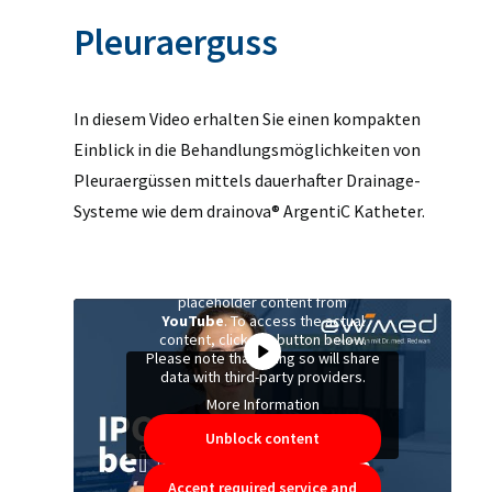
Pleuraerguss
In diesem Video erhalten Sie einen kompakten
Einblick in die Behandlungsmöglichkeiten von
Pleuraergüssen mittels dauerhafter Drainage-
Systeme wie dem drainova® ArgentiC Katheter.
You are currently viewing a
placeholder content from
YouTube
. To access the actual
content, click the button below.
Please note that doing so will share
data with third-party providers.
More Information
Unblock content
Accept required service and