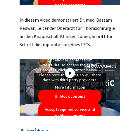
unblock content
In diesem Video demonstriert Dr. med. Bassam
Redwan, leitender Oberarzt für Thoraxchirurgie
an den Knappschaft Kliniken Lünen, Schritt für
Schritt die Implantation eines IPCs.
You are currently viewing a
placeholder content from
YouTube
. To access the actual
content, click the button below.
Please note that doing so will share
data with third-party providers.
More Information
Unblock content
Accept required service and
unblock content