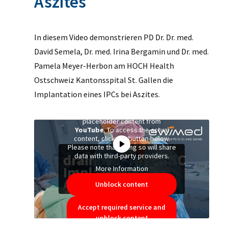
Aszites
In diesem Video demonstrieren PD Dr. Dr. med.
David Semela, Dr. med. Irina Bergamin und Dr. med.
Pamela Meyer-Herbon am HOCH Health
Ostschweiz Kantonsspital St. Gallen die
Implantation eines IPCs bei Aszites.
You are currently viewing a
placeholder content from
YouTube
. To access the actual
content, click the button below.
Please note that doing so will share
data with third-party providers.
More Information
Unblock content
Accept required service and
unblock content