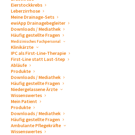
Eierstockkrebs
Leberzirrhose
Firmenbuchnummer: FN 406317a
Meine Drainage-Sets
ewiApp Drainagebegleiter
Downloads / Mediathek
Häufig gestellte Fragen
Kontakt
Medizinisches Fachpersonal
Klinikärzte
IPC als First-Line-Therapie
First-Line statt Last-Step
Tel.: +43 2231 22500
Abläufe
Produkte
Fax: +43 2231 22500-13
Downloads / Mediathek
E-Mail:
info@ewimed.com
Häufig gestellte Fragen
Niedergelassene Ärzte
Wissenswertes
Mein Patient
Produkte
Umsatzsteuer
Downloads / Mediathek
Häufig gestellte Fragen
Ambulante Pflegekräfte
Wissenswertes
Umsatzsteuer-Identifikationsnummer gemäß § 28