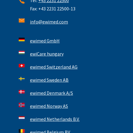
Tel:
+43 2231 22500
Fax: +43 2231 22500-13
info@ewimed.com
ewimed GmbH
ewiCare hungary
ewimed Switzerland AG
ewimed Sweden AB
ewimed Denmark A/S
ewimed Norway AS
ewimed Netherlands B.V.
ewimed Belgium BV