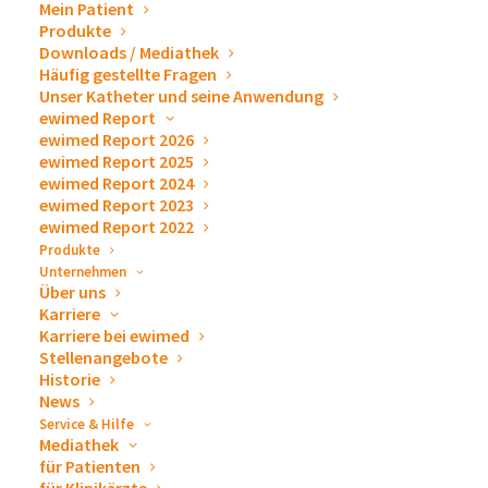
Mein Patient
Umsatzsteuergesetz:
Produkte
Umsatzsteuer-ID: ATU68672714
Downloads / Mediathek
Häufig gestellte Fragen
Unser Katheter und seine Anwendung
ewimed Report
ewimed Report 2026
Verantwortlich für den Inhalt
ewimed Report 2025
ewimed Report 2024
nach § 55 Abs. 1 RStV:
ewimed Report 2023
ewimed Report 2022
Produkte
Unternehmen
Über uns
Mag. Martin Indrich
Karriere
c/o ewimed
Karriere bei ewimed
Stellenangebote
Tullnerbachstraße 92a
Historie
3011 Neu-Purkersdorf
News
Österreich
Service & Hilfe
Mediathek
für Patienten