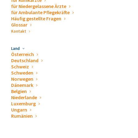
für Klinikärzte
für Niedergelassene Ärzte
Streitschlichtung
für Ambulante Pflegekräfte
Häufig gestellte Fragen
Glossar
Kontakt
Die Europäische Kommission stellt eine Plattform zur
Online-Streitbeilegung (OS) bereit:
Land
https://ec.europa.eu/consumers/odr
Österreich
Deutschland
Unsere E-Mail-Adresse finden Sie oben im Impressum.
Schweiz
Schweden
Norwegen
Wir sind nicht bereit oder verpflichtet, an
Dänemark
Streitbeilegungsverfahren vor einer
Belgien
Verbraucherschlichtungsstelle teilzunehmen.
Niederlande
Luxemburg
Ungarn
Rumänien