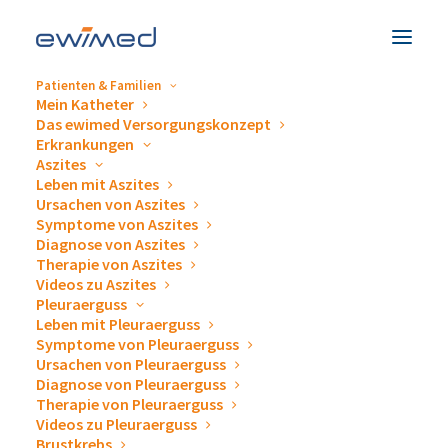
Patienten & Familien
Mein Katheter
Impressum
Das ewimed Versorgungskonzept
Erkrankungen
Aszites
Leben mit Aszites
Ursachen von Aszites
Symptome von Aszites
Diagnose von Aszites
ewimed austria GmbH
Therapie von Aszites
Videos zu Aszites
Pleuraerguss
Leben mit Pleuraerguss
Tullnerbachstraße 92a
Symptome von Pleuraerguss
Ursachen von Pleuraerguss
3011 Neu-Purkersdorf
Diagnose von Pleuraerguss
Therapie von Pleuraerguss
vertreten durch:
Videos zu Pleuraerguss
Geschäftsführer Mag.
Martin Indrich
Brustkrebs