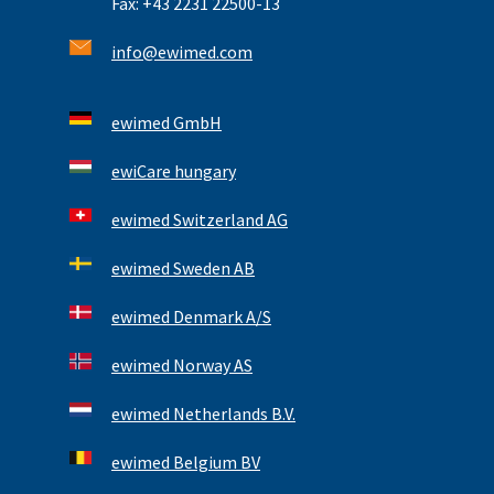
Fax: +43 2231 22500-13
info@ewimed.com
ewimed GmbH
ewiCare hungary
ewimed Switzerland AG
ewimed Sweden AB
ewimed Denmark A/S
ewimed Norway AS
ewimed Netherlands B.V.
ewimed Belgium BV