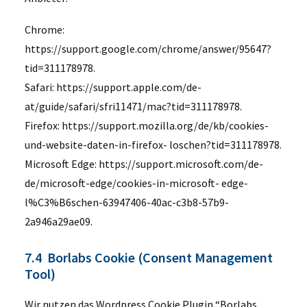
Chrome:
https://support.google.com/chrome/answer/95647?
tid=311178978.
Safari: https://support.apple.com/de-
at/guide/safari/sfri11471/mac?tid=311178978.
Firefox: https://support.mozilla.org/de/kb/cookies-
und-website-daten-in-firefox- loschen?tid=311178978.
Microsoft Edge: https://support.microsoft.com/de-
de/microsoft-edge/cookies-in-microsoft- edge-
l%C3%B6schen-63947406-40ac-c3b8-57b9-
2a946a29ae09.
7.4 Borlabs Cookie (Consent Management
Tool)
Wir nutzen das Wordpress Cookie Plugin “Borlabs