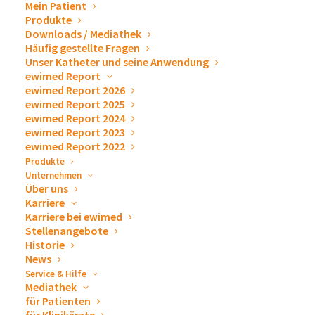
Mein Patient
und Zweck der von uns erhobenen, genutzten und
Produkte
Downloads / Mediathek
verarbeiteten personenbezogenen Daten informieren.
Häufig gestellte Fragen
Unser Katheter und seine Anwendung
Wir haben als für die Verarbeitung Verantwortliche
ewimed Report
ewimed Report 2026
zahlreiche technische und organisatorische
ewimed Report 2025
Maßnahmen umgesetzt, um einen möglichst
ewimed Report 2024
lückenlosen Schutz der über diese Internetseite
ewimed Report 2023
ewimed Report 2022
verarbeiteten personenbezogenen Daten
Produkte
sicherzustellen. Dennoch können internetbasierte
Unternehmen
Über uns
Datenübertragungen grundsätzlich Sicherheitslücken
Karriere
aufweisen, sodass ein absoluter Schutz nicht
Karriere bei ewimed
gewährleistet werden kann. Aus diesem Grund steht es
Stellenangebote
Historie
Ihnen frei, personenbezogene Daten auch auf
News
alternativen Wegen, beispielsweise telefonisch oder
Service & Hilfe
Mediathek
per Post, an uns zu übermitteln.
für Patienten