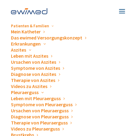
Patienten & Familien
Mein Katheter
Datenschutz auf einen
Das ewimed Versorgungskonzept
Erkrankungen
Blick
Aszites
Leben mit Aszites
Ursachen von Aszites
Symptome von Aszites
1. Einleitung
Diagnose von Aszites
Therapie von Aszites
Videos zu Aszites
Mit den folgenden Informationen möchten wir Ihnen
Pleuraerguss
als “betroffener Person” einen Überblick über die
Leben mit Pleuraerguss
Symptome von Pleuraerguss
Verarbeitung Ihrer personenbezogenen Daten durch
Ursachen von Pleuraerguss
uns und Ihre Rechte aus den Datenschutzgesetzen
Diagnose von Pleuraerguss
geben. Eine Nutzung unserer Internetseiten ist
Therapie von Pleuraerguss
Videos zu Pleuraerguss
grundsätzlich ohne Eingabe personenbezogener
Brustkrebs