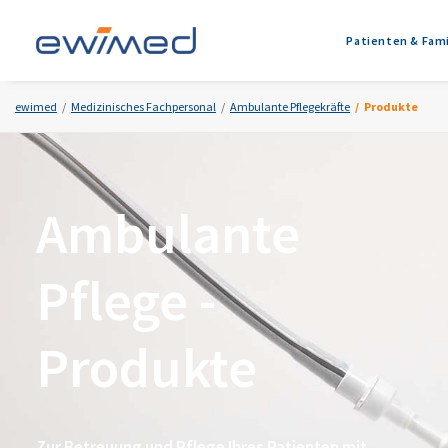
Patienten & Fami
ewimed
Medizinisches Fachpersonal
Ambulante Pflegekräfte
Produkte
Ambulante
Pflege -
Produkte
Zur Betreuung und Pflege Ihres Patienten mit