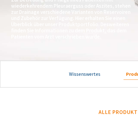
wiederkehrendem Pleuraerguss oder Aszites, stehen
zur Drainage verschiedene Varianten von Reservoiren
und Zubehör zur Verfügung. Hier erhalten Sie einen
Überblick über unser Produktportfolio. Desweiteren
finden Sie Informationen zu dem Produkt, das dem
Patienten vom Arzt verschrieben wurde.
Wissenswertes
Prod
ALLE PRODUKT