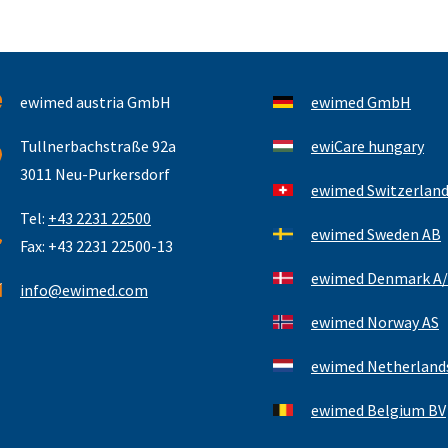
ewimed austria GmbH
ewimed GmbH
Tullnerbachstraße 92a
ewiCare hungary
3011 Neu-Purkersdorf
ewimed Switzerlan
Tel:
+43 2231 22500
ewimed Sweden AB
Fax: +43 2231 22500-13
ewimed Denmark A/
info@ewimed.com
ewimed Norway AS
ewimed Netherlands
ewimed Belgium BV