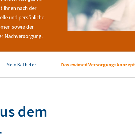
t Ihnen nach der
lle und persönliche
emen sowie der
rer Nachversorgung.
Mein Katheter
Das ewimed Versorgungskonzept
aus dem
s