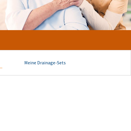
Meine Drainage-Sets
Unser
Versorgungskonzep