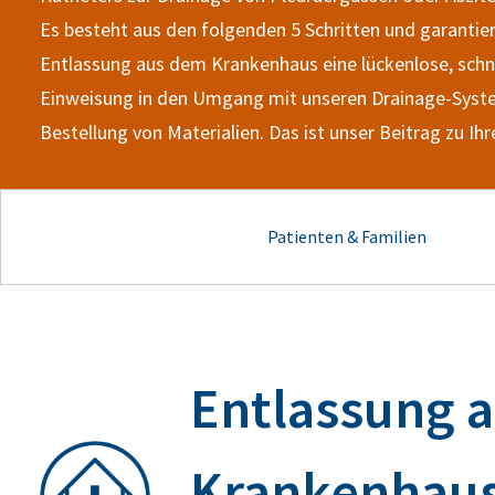
Es besteht aus den folgenden 5 Schritten und garantier
Entlassung aus dem Krankenhaus eine lückenlose, schne
Einweisung in den Umgang mit unseren Drainage-Syst
Bestellung von Materialien. Das ist unser Beitrag zu Ih
Patienten & Familien
Entlassung 
Krankenhau