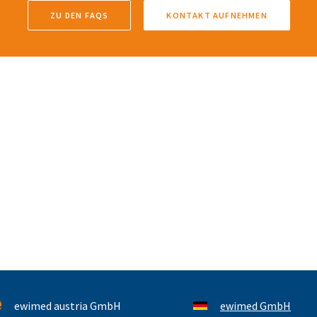
ZU DEN FAQS
KONTAKT AUFNEHMEN
ewimed austria GmbH
ewimed GmbH