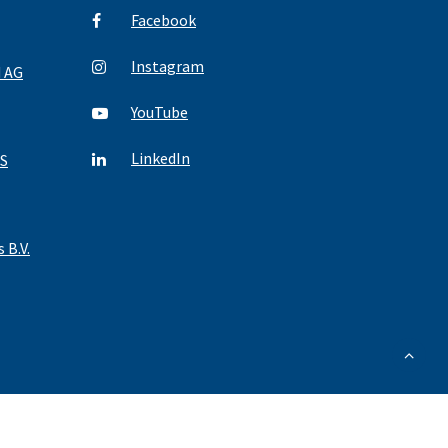
Facebook
Instagram
d AG
YouTube
LinkedIn
S
 B.V.