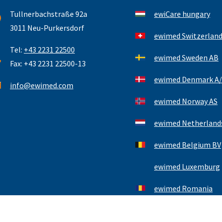
Tullnerbachstraße 92a
ewiCare hungary
3011 Neu-Purkersdorf
ewimed Switzerlan
Tel:
+43 2231 22500
ewimed Sweden AB
Fax: +43 2231 22500-13
ewimed Denmark A/
info@ewimed.com
ewimed Norway AS
ewimed Netherlands
ewimed Belgium BV
ewimed Luxemburg
ewimed Romania
Kontakt
Impressum
Datenschutzerklärung