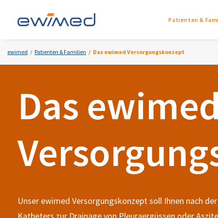
Patienten & Fami
ewimed
Patienten & Familien
Das ewimed Versorgungskonzept
Das ewime
Versorgung
Unser ewimed Versorgungskonzept soll Ihnen nach der 
Katheters zur Drainage von Pleuraergüssen oder Aszite