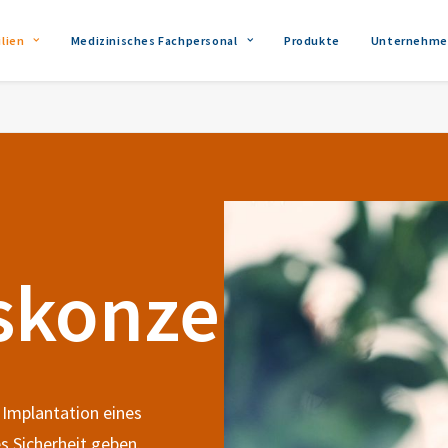
lien
Medizinisches Fachpersonal
Produkte
Unternehme
d
skonzept
Implantation eines
s Sicherheit geben.