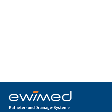
„Ohne Patientenzufriedenheit ist unser Tun
sinnlos“
„Ohne Patientenzufriedenheit ist unser Tun
sinnlos“
by admin
Katheter- und Drainage-Systeme