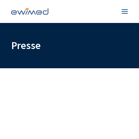
Patienten & Familien
Presse
Medizinisches Fachpersonal
Produkte
Unternehmen
Service & Hilfe
Kontakt
Land