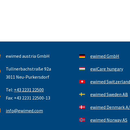
ewimed austria GmbH
ewimed GmbH
Tullnerbachstraße 92a
ewiCare hungary
3011 Neu-Purkersdorf
ewimed Switzerlan
Tel:
+43 2231 22500
ewimed Sweden AB
Fax: +43 2231 22500-13
ewimed Denmark A/
info@ewimed.com
ewimed Norway AS