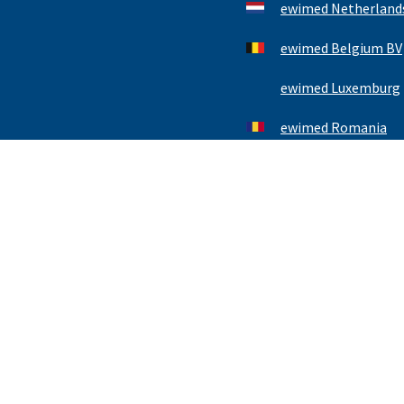
ewimed Netherlands
ewimed Belgium BV
ewimed Luxemburg
ewimed Romania
Kontakt
Impressum
Datenschutzerklärung
© 2025 ewimed GmbH All rights reserved