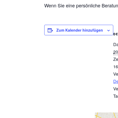
Wenn Sie eine persönliche Berat
Zum Kalender hinzufügen
DE
Da
20
Ze
16
Ve
De
Ve
Ta