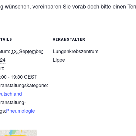
ung wünschen,
vereinbaren Sie vorab doch bitte einen Te
TAILS
VERANSTALTER
tum:
13. September
Lungenkrebszentrum
24
Lippe
it:
:00 - 19:30
CEST
ranstaltungskategorie:
utschland
ranstaltung-
gs:
Pneumologie