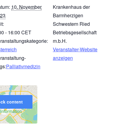
tum:
10. November
Krankenhaus der
23
Barmherzigen
it:
Schwestern Ried
00 - 16:00
CET
Betriebsgesellschaft
ranstaltungskategorie:
m.b.H.
terreich
Veranstalter-Website
ranstaltung-
anzeigen
gs:
Palliativmedizin
ck content
Information