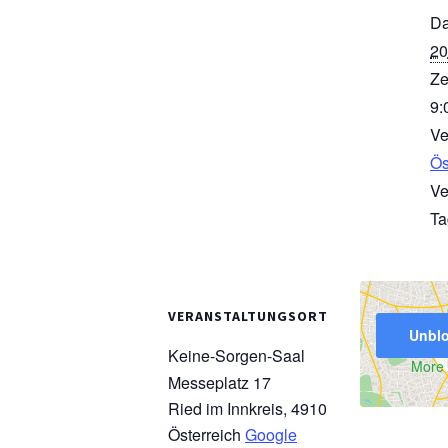
Da
20
Ze
9:
Ve
Ös
Ve
Ta
VERANSTALTUNGSORT
Unblo
Keine-Sorgen-Saal
More 
Messeplatz 17
Ried im Innkreis
,
4910
Österreich
Google