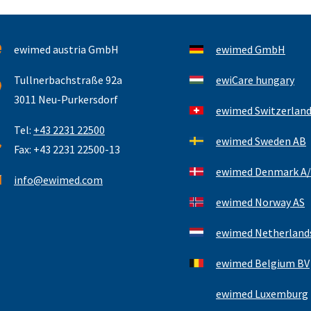
ewimed austria GmbH
ewimed GmbH
Tullnerbachstraße 92a
ewiCare hungary
3011 Neu-Purkersdorf
ewimed Switzerlan
Tel:
+43 2231 22500
ewimed Sweden AB
Fax: +43 2231 22500-13
ewimed Denmark A/
info@ewimed.com
ewimed Norway AS
ewimed Netherlands
ewimed Belgium BV
ewimed Luxemburg