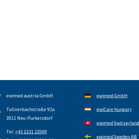
ewimed austria GmbH
ewimed GmbH
Tullnerbachstraße 92a
ewiCare hungary
3011 Neu-Purkersdorf
ewimed Switzerlan
Tel:
+43 2231 22500
ewimed Sweden AB