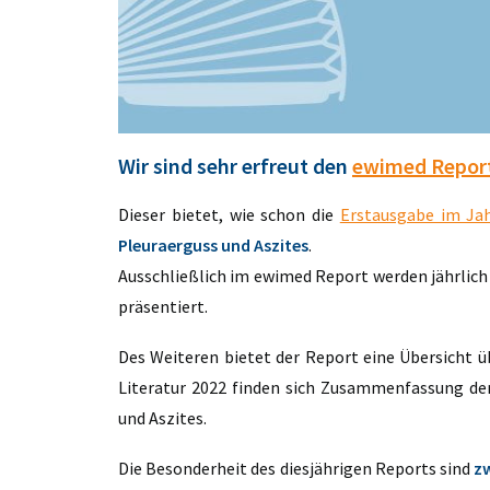
Wir sind sehr erfreut den
ewimed Repor
Dieser bietet, wie schon die
Erstausgabe im Ja
Pleuraerguss und Aszites
.
Ausschließlich im ewimed Report werden jährlic
präsentiert.
Des Weiteren bietet der Report eine Übersicht ü
Literatur 2022 finden sich Zusammenfassung der
und Aszites.
Die Besonderheit des diesjährigen Reports sind
zw