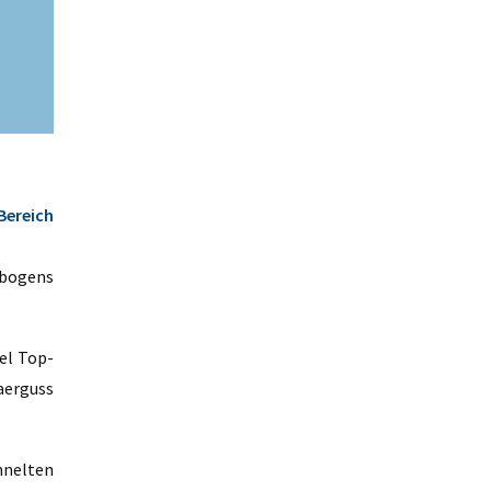
1. Juni 2023
ARTIKEL LESEN
Bereich
ebogens
el Top-
aerguss
nnelten