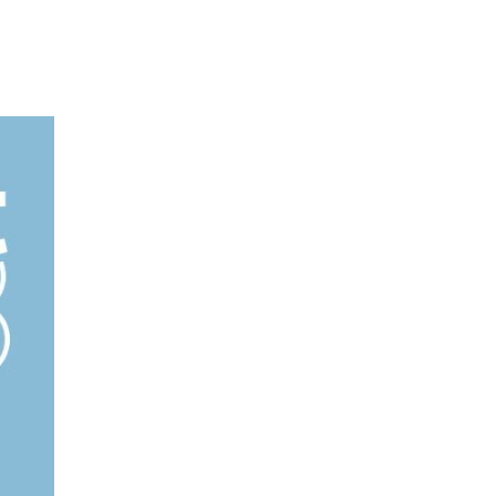
First Line statt Last Step
27. Feber 2026
ARTIKEL LESEN
Urlaub mit Katheter