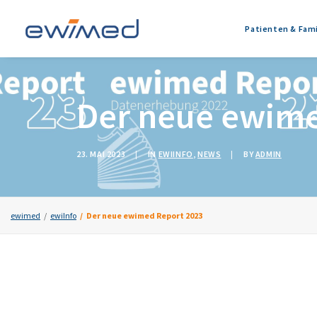
Patienten & Fami
Der neue ewime
23. MAI 2023
|
IN
EWIINFO
,
NEWS
|
BY
ADMIN
ewimed
ewiInfo
Der neue ewimed Report 2023