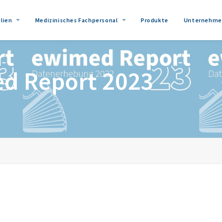
lien
Medizinisches Fachpersonal
Produkte
Unternehme
d Report 2023